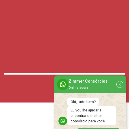
Zimmer Consórcios
×
Online agora
Olá, tudo bem?
Eu vou lhe ajudar a
encontrar o melhor
consórcio para você